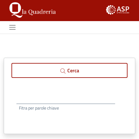
Vai ai contenuti
Vai al footer
Cerca
Fitra per parole chiave